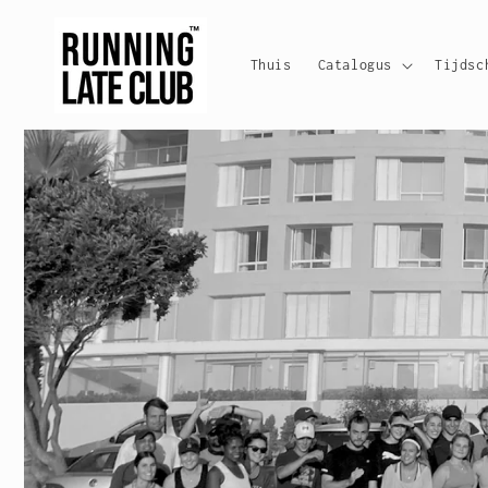
Meteen
naar de
content
Thuis
Catalogus
Tijdsc