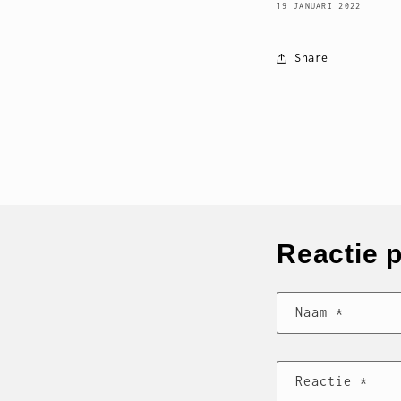
19 JANUARI 2022
Share
Reactie 
Naam
*
Reactie
*